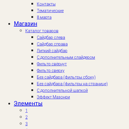
Контакты
Тематические
8 марта
Магазин
Каталог товаров
Сайдбар слева
Сайдбар справа
Липкий сайдбар
С дополнительным слайдером
Фильтр свёрнут
Фильтр сверху
Без сайдбара (фильтры сбоку)
Без сайдбара (фильтры на странице)
С дополнительной шапкой
Эффект Мазонри
Элементы
1
2
3